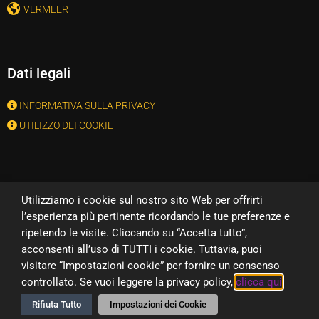
VERMEER
Dati legali
INFORMATIVA SULLA PRIVACY
UTILIZZO DEI COOKIE
Vermeer Rent Srl
Utilizziamo i cookie sul nostro sito Web per offrirti
l’esperienza più pertinente ricordando le tue preferenze e
Via Adige, 21
ripetendo le visite. Cliccando su “Accetta tutto”,
37060 Nogarole Rocca (Vr)
acconsenti all’uso di TUTTI i cookie. Tuttavia, puoi
Tel
+39 045 670 2625
visitare “Impostazioni cookie” per fornire un consenso
email:
info@vermeerrent.it
controllato. Se vuoi leggere la privacy policy,
clicca qui
CF/P.IVA: 04435880234
Rifiuta Tutto
Impostazioni dei Cookie