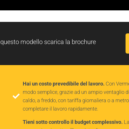
 questo modello scarica la brochure
Hai un costo prevedibile del lavoro.
Con Vermee
modo semplice, grazie ad un ampio ventaglio di s
caldo, a freddo, con tariffa giornaliera o a metro 
completare il lavoro rapidamente.
Tieni sotto controllo il budget complessivo.
La