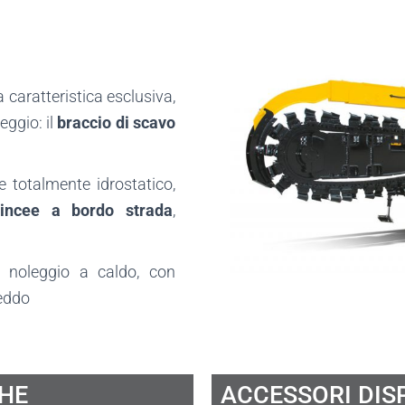
caratteristica esclusiva,
eggio: il
braccio di scavo
 totalmente idrostatico,
rincee a bordo strada
,
r noleggio a caldo, con
reddo
CHE
ACCESSORI DISP