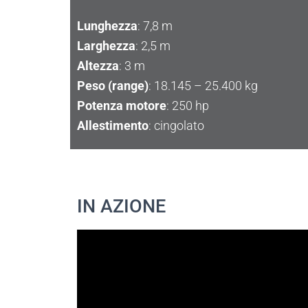
Lunghezza
: 7,8 m
Larghezza
: 2,5 m
Altezza
: 3 m
Peso (range)
: 18.145 – 25.400 kg
Potenza motore
: 250 hp
Allestimento
: cingolato
IN AZIONE