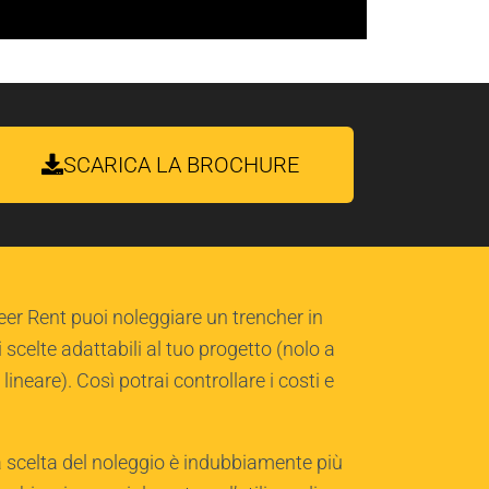
SCARICA LA BROCHURE
r Rent puoi noleggiare un trencher in
celte adattabili al tuo progetto (nolo a
lineare). Così potrai controllare i costi e
 scelta del noleggio è indubbiamente più