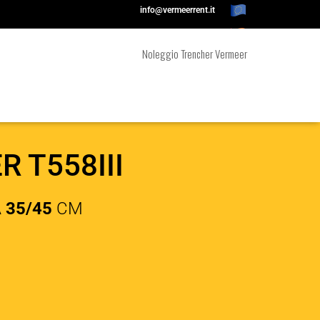
info@vermeerrent.it
Contatti veloci:
Tel +39 045 670 2625
Noleggio Trencher Vermeer
 T558III
A
35/45
CM