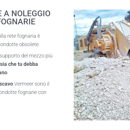
E A NOLEGGIO
FOGNARIE
lla rete fognaria è
ondotte obsolete.
l supporto del mezzo più
sia che tu debba
ano
.
 scavo
Vermeer sono il
condotte fognarie con